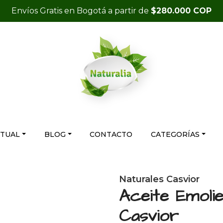
Envíos Gratis en Bogotá a partir de
$280.000 COP
RTUAL
BLOG
CONTACTO
CATEGORÍAS
Naturales Casvior
Aceite Emoli
Casvior