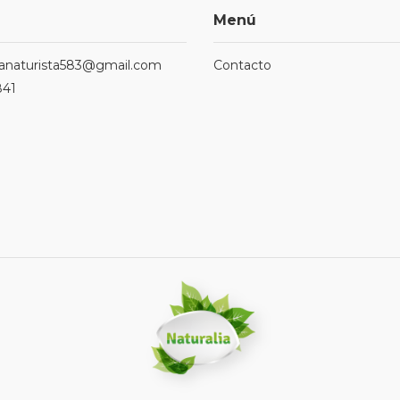
Menú
ndanaturista583@gmail.com
Contacto
841