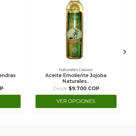
Naturales Casvior
endras
Aceite Emoliente Jojoba
Naturales..
OP
$9.700 COP
Desde
VER OPCIONES