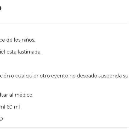
P
e de los niños.
iel esta lastimada.
tación o cualquier otro evento no deseado suspenda su
ltar al médico.
 ml 60 ml
CO