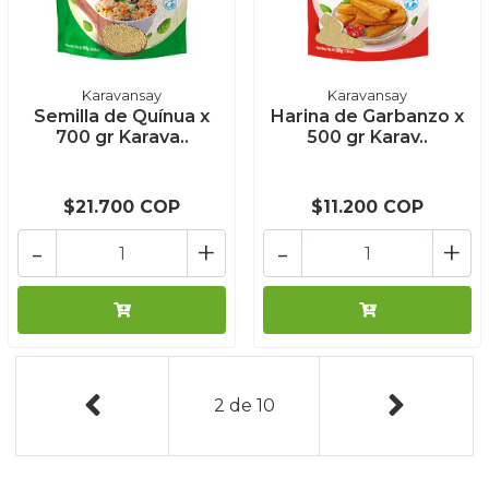
Karavansay
Karavansay
Semilla de Quínua x
Harina de Garbanzo x
700 gr Karava..
500 gr Karav..
$21.700 COP
$11.200 COP
-
+
-
+
2
de
10