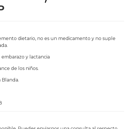
P
emento dietario, no es un medicamento y no suple
ada.
 embarazo y lactancia
nce de los niños.
a Blanda.
8
ponible. Puedes enviarnos una consulta al respecto.