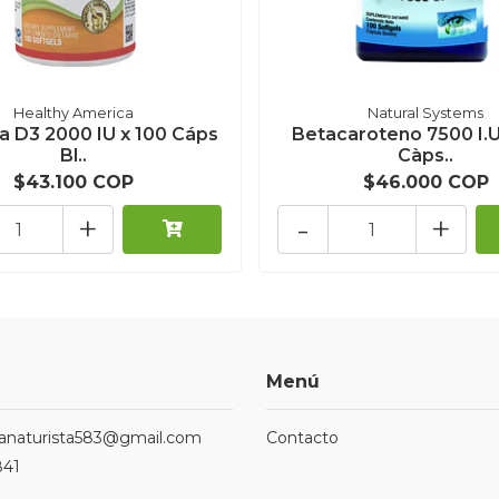
Healthy America
Natural Systems
a D3 2000 IU x 100 Cáps
Betacaroteno 7500 I.U
Bl..
Càps..
$43.100 COP
$46.000 COP
+
-
+
Menú
ndanaturista583@gmail.com
Contacto
841