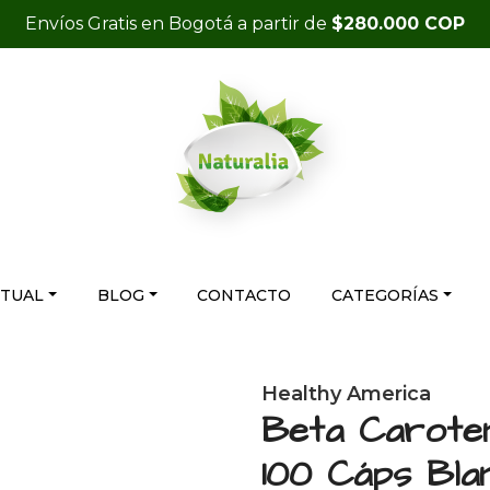
Envíos Gratis en Bogotá a partir de
$280.000 COP
RTUAL
BLOG
CONTACTO
CATEGORÍAS
Healthy America
Beta Caroten
100 Cáps Bla