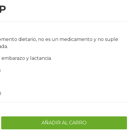
OP
emento dietario, no es un medicamento y no suple
ada.
 embarazo y lactancia.
s
0