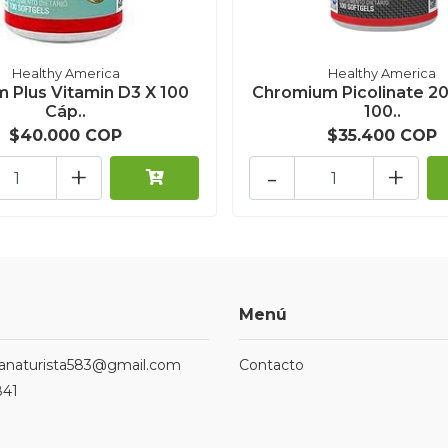
Healthy America
Healthy America
m Plus Vitamin D3 X 100
Chromium Picolinate 2
Cáp..
100..
$40.000 COP
$35.400 COP
+
-
+
Menú
ndanaturista583@gmail.com
Contacto
841