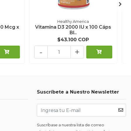
Healthy America
00 Mcg x
Vitamina D3 2000 IU x 100 Cáps
S
Bl..
$43.100 COP
-
+
Suscríbete a Nuestro Newsletter
Suscríbase a nuestra lista de correo