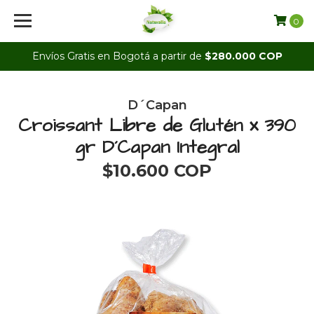
0
Envíos Gratis en Bogotá a partir de
$280.000 COP
D´Capan
Croissant Libre de Glutén x 390
gr D´Capan Integral
$10.600 COP