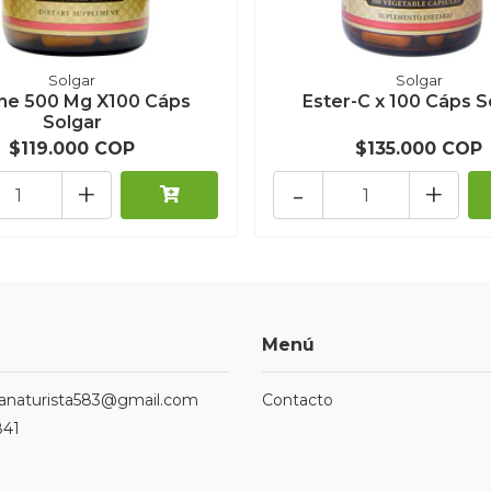
Solgar
Solgar
ine 500 Mg X100 Cáps
Ester-C x 100 Cáps S
Solgar
$119.000 COP
$135.000 COP
+
-
+
Menú
ndanaturista583@gmail.com
Contacto
841