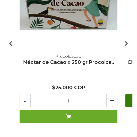
Procolcacao
Néctar de Cacao x 250 gr Procolca..
Cho
$25.000 COP
-
+