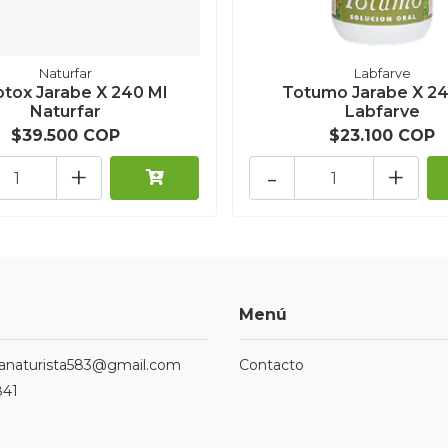
Naturfar
Labfarve
otox Jarabe X 240 Ml
Totumo Jarabe X 24
Naturfar
Labfarve
$39.500 COP
$23.100 COP
+
-
+
Menú
ndanaturista583@gmail.com
Contacto
841