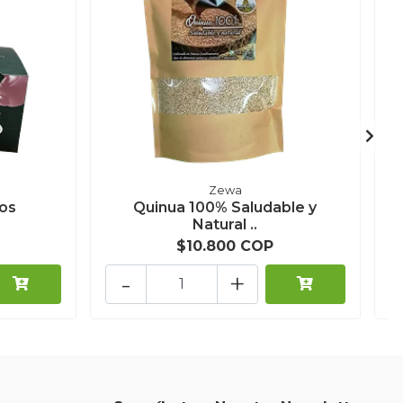
Zewa
tos
Quinua 100% Saludable y
C
Natural ..
$10.800 COP
-
+