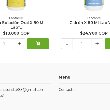
Labfarve
Labfarve
a Solución Oral X 60 Ml
Cidrón X 60 Ml Labf
Labf..
$18.800 COP
$24.700 COP
+
-
+
Menú
ndanaturista583@gmail.com
Contacto
841