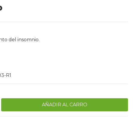
P
nto del insomnio.
03-R1