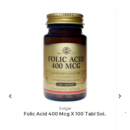
Solgar
Folic Acid 400 Mcg X 100 Tabl Sol..
Vi