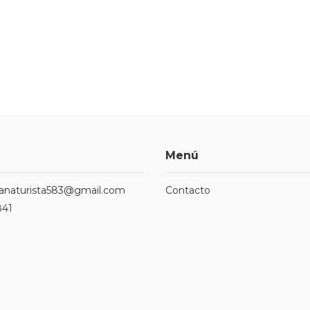
Menú
ndanaturista583@gmail.com
Contacto
841