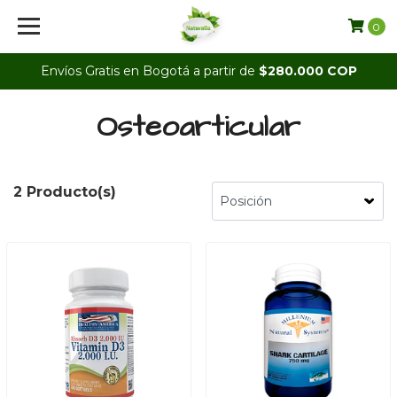
0
Envíos Gratis en Bogotá a partir de
$280.000 COP
Osteoarticular
2 Producto(s)