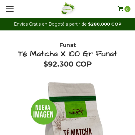
0
Envíos Gratis en Bogotá a partir de
$280.000 COP
Funat
Té Matcha X 100 Gr Funat
$92.300 COP