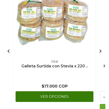
Vital
Galleta Surtida con Stevia x 220 ..
Ha
$17.000 COP
-
VER OPCIONES