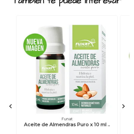
También te puede interesar
Funat
Aceite de Almendras Puro x 10 ml ..
A