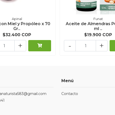
Apinal
Funat
on Miel y Propóleo x 70
Aceite de Almendras Pu
Gr..
ml ..
$32.400 COP
$19.900 COP
+
-
+
Menú
ndanaturista583@gmail.com
Contacto
841