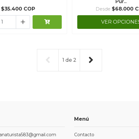
Pur..
$35.400 COP
$68.000 
Desde
+
VER OPCIONE
1
de
2
Menú
ndanaturista583@gmail.com
Contacto