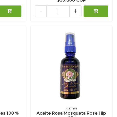
$39.800 COP
-
+
Marnys
ces 100 %
Aceite Rosa Mosqueta Rose Hip