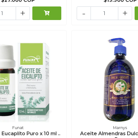
$27.000 COP
$19.900 COP
+
-
+
Funat
Marnys
Eucaplíto Puro x 10 ml ..
Aceite Almendras Dul