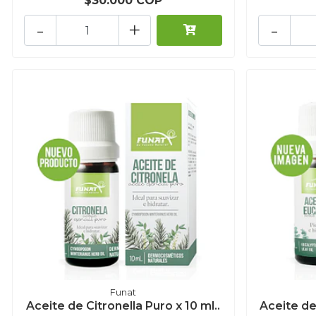
$30.000 COP
-
+
-
Funat
Aceite de Citronella Puro x 10 ml..
Aceite de 