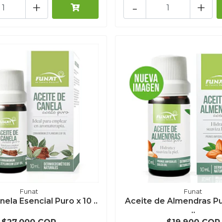
+
-
+
Funat
Funat
ela Esencial Puro x 10 ..
Aceite de Almendras Pu
..