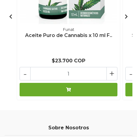
Funat
Aceite Puro de Cannabis x 10 ml F..
Si
$23.700 COP
-
+
-
Sobre Nosotros