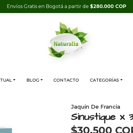
Envíos Gratis en Bogotá a partir de
$280.000 COP
RTUAL
BLOG
CONTACTO
CATEGORÍAS
Jaquin De Francia
Sinustique x 
$30.500 CO