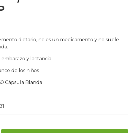
P
emento dietario, no es un medicamento y no suple
ada.
 embarazo y lactancia.
ance de los niños
r 60 Cápsula Blanda
81