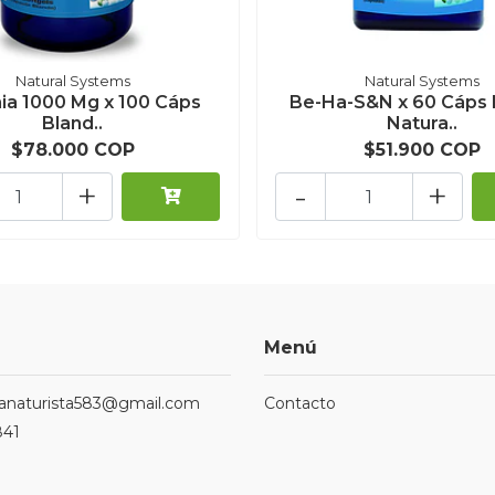
Natural Systems
Natural Systems
nia 1000 Mg x 100 Cáps
Be-Ha-S&N x 60 Cáps 
Bland..
Natura..
$78.000 COP
$51.900 COP
+
-
+
Menú
ndanaturista583@gmail.com
Contacto
841