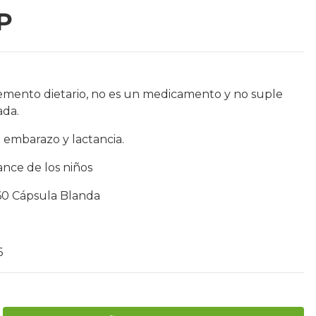
P
emento dietario, no es un medicamento y no suple
ada.
 embarazo y lactancia.
nce de los niños
 60 Cápsula Blanda
6