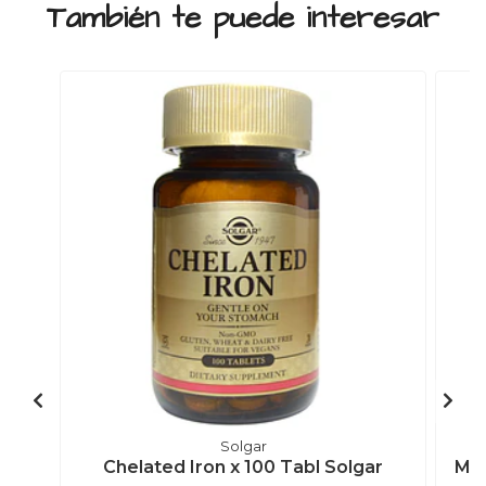
También te puede interesar
Solgar
Chelated Iron x 100 Tabl Solgar
Mag