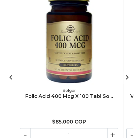
Solgar
Folic Acid 400 Mcg X 100 Tabl Sol..
Vi
$85.000 COP
-
+
-