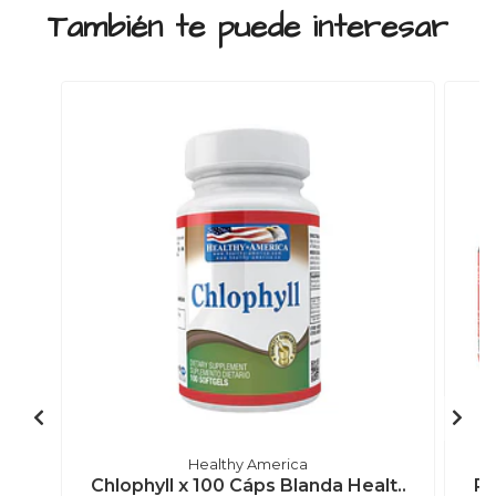
También te puede interesar
Healthy America
Chlophyll x 100 Cáps Blanda Healt..
Re