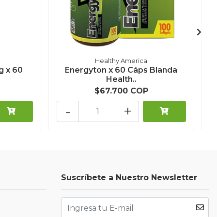
Healthy America
g x 60
Energyton x 60 Cáps Blanda
O
Health..
$67.700 COP
-
+
Suscríbete a Nuestro Newsletter