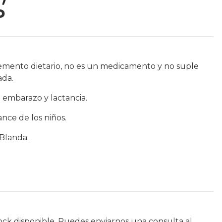
P
emento dietario, no es un medicamento y no suple
ada.
 embarazo y lactancia.
nce de los niños.
 Blanda.
ock disponible. Puedes enviarnos una consulta al