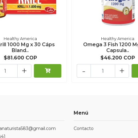
Healthy America
Healthy America
rill 1000 Mg x 30 Cáps
Omega 3 Fish 1200 M
Bland..
Capsula..
$81.600 COP
$46.200 COP
+
-
+
Menú
ndanaturista583@gmail.com
Contacto
841