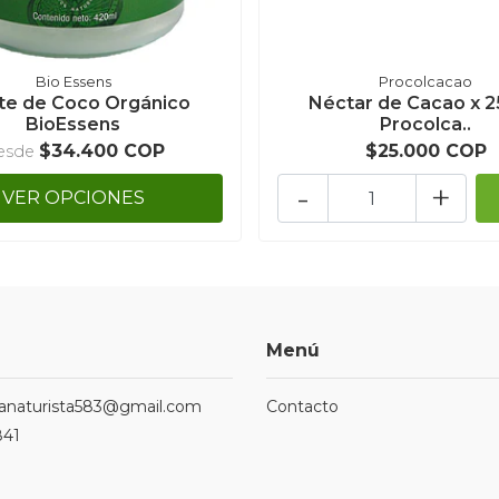
Bio Essens
Procolcacao
te de Coco Orgánico
Néctar de Cacao x 2
BioEssens
Procolca..
$34.400 COP
$25.000 COP
esde
-
+
VER OPCIONES
Menú
ndanaturista583@gmail.com
Contacto
841