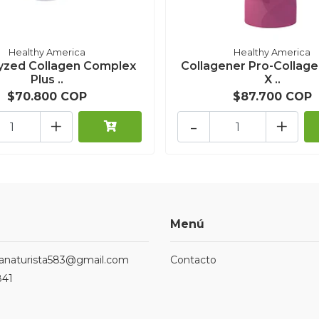
Healthy America
Healthy America
yzed Collagen Complex
Collagener Pro-Collage
Plus ..
X ..
$70.800 COP
$87.700 COP
+
-
+
Menú
ndanaturista583@gmail.com
Contacto
841