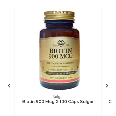
Solgar
Biotin 900 Mcg X 100 Cáps Solgar
Chr