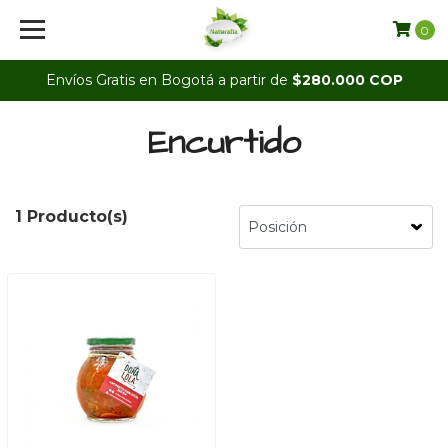
0
Envíos Gratis en Bogotá a partir de
$280.000 COP
Encurtido
1 Producto(s)