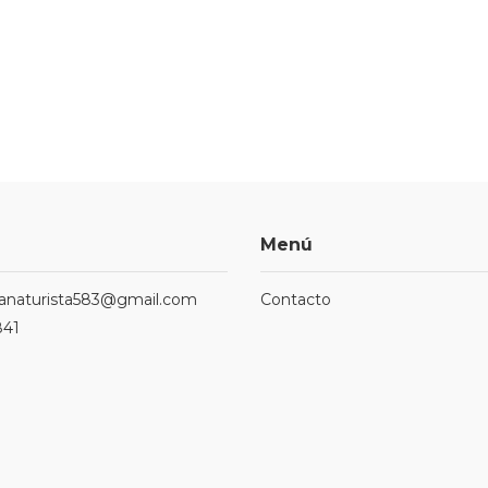
Menú
ndanaturista583@gmail.com
Contacto
841