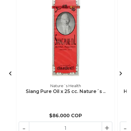
Nature´s Health
Siang Pure Oil x 25 cc. Nature´s ..
Her
$86.000 COP
-
+
-