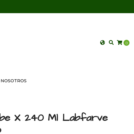
0
NOSOTROS
be X 240 Ml Labfarve
P