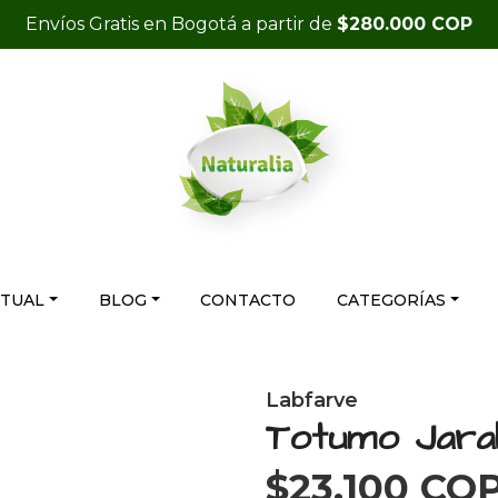
Envíos Gratis en Bogotá a partir de
$280.000 COP
RTUAL
BLOG
CONTACTO
CATEGORÍAS
Labfarve
Totumo Jara
$23.100 CO