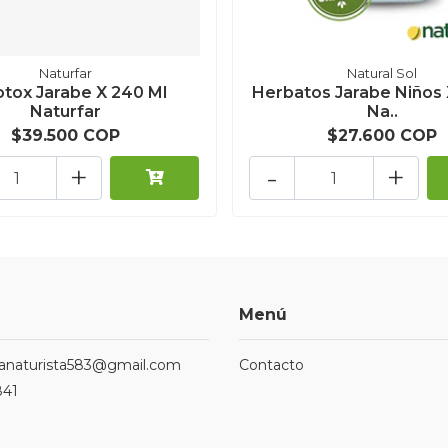
Naturfar
Natural Sol
otox Jarabe X 240 Ml
Herbatos Jarabe Niños 
Naturfar
Na..
$39.500 COP
$27.600 COP
+
-
+
Menú
ndanaturista583@gmail.com
Contacto
841