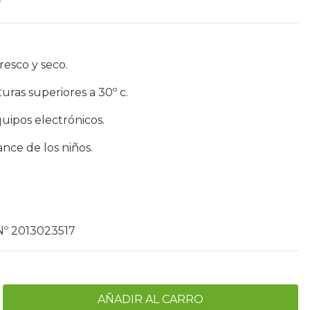
esco y seco.
ras superiores a 30º c.
uipos electrónicos.
nce de los niños.
º 2013023517