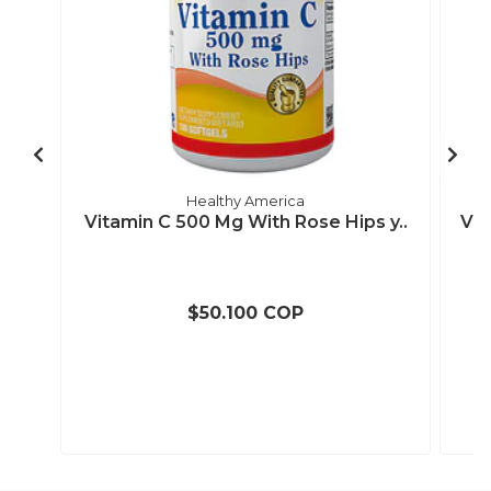
Healthy America
Vitamin C 500 Mg With Rose Hips y..
Vit
$50.100 COP