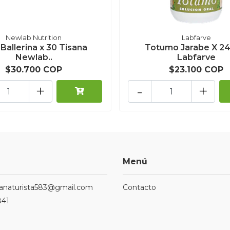
Newlab Nutrition
Labfarve
 Ballerina x 30 Tisana
Totumo Jarabe X 24
Newlab..
Labfarve
$30.700 COP
$23.100 COP
+
-
+
Menú
ndanaturista583@gmail.com
Contacto
841