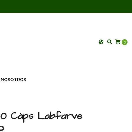
0
NOSOTROS
 60 Cáps Labfarve
P