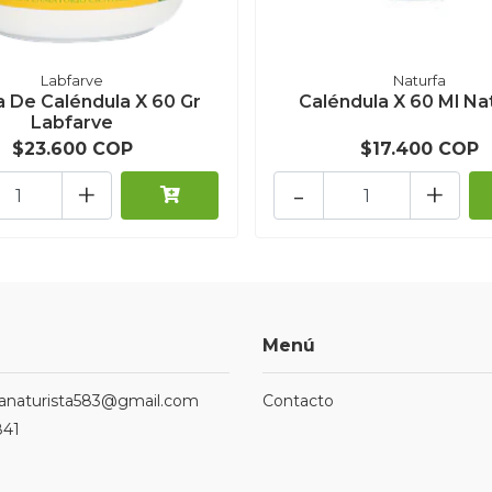
Labfarve
Naturfa
 De Caléndula X 60 Gr
Caléndula X 60 Ml Na
Labfarve
$23.600 COP
$17.400 COP
+
-
+
Menú
ndanaturista583@gmail.com
Contacto
841