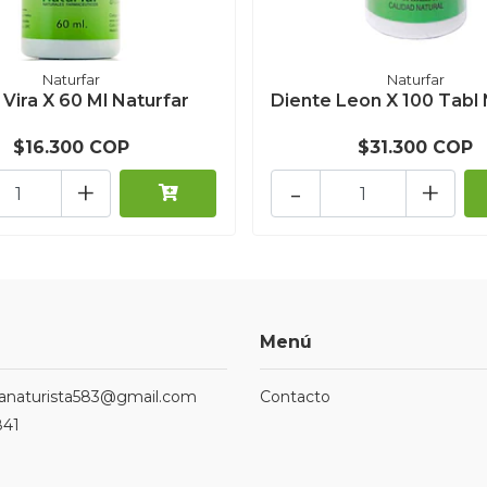
Naturfar
Naturfar
- Vira X 60 Ml Naturfar
Diente Leon X 100 Tabl 
$16.300 COP
$31.300 COP
+
-
+
Menú
ndanaturista583@gmail.com
Contacto
841