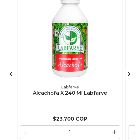
Labfarve
Alcachofa X 240 Ml Labfarve
$23.700 COP
-
+
-