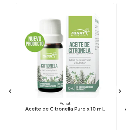
Funat
Aceite de Citronella Puro x 10 ml..
Ac