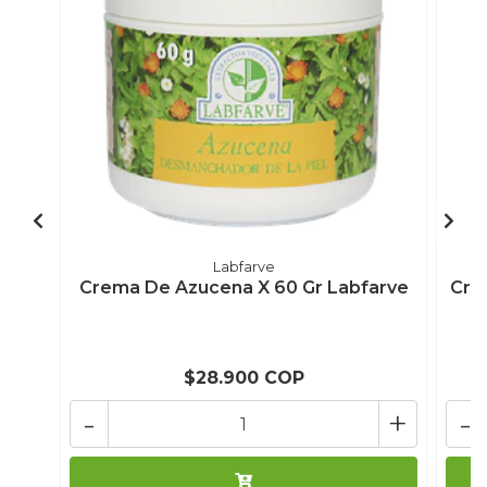
Labfarve
Crema De Azucena X 60 Gr Labfarve
Cre
$28.900 COP
-
+
-