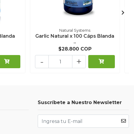
B
Natural Systems
Blanda
Garlic Natural x 100 Cáps Blanda
..
$28.800 COP
-
+
Suscríbete a Nuestro Newsletter