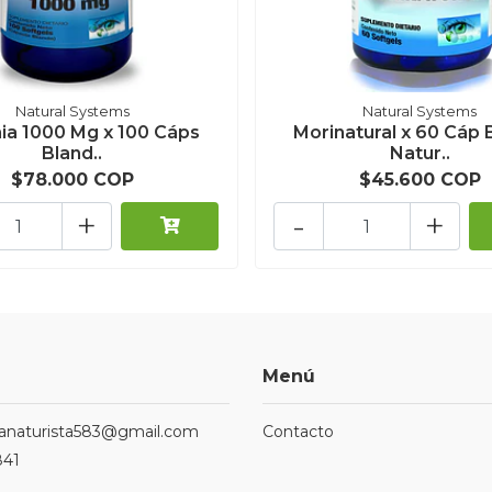
Natural Systems
Natural Systems
nia 1000 Mg x 100 Cáps
Morinatural x 60 Cáp 
Bland..
Natur..
$78.000 COP
$45.600 COP
+
-
+
Menú
ndanaturista583@gmail.com
Contacto
841