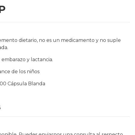
P
emento dietario, no es un medicamento y no suple
ada.
 embarazo y lactancia.
ance de los niños
 100 Cápsula Blanda
6
ponible. Puedes enviarnos una consulta al respecto.