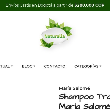
Envíos Gratis en Bogotá a partir de
$280.000 COP
RTUAL
BLOG
CONTACTO
CATEGORÍAS
María Salomé
Shampoo Trad
María Salom