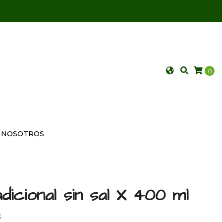
0
NOSOTROS
icional sin sal X 400 ml
é