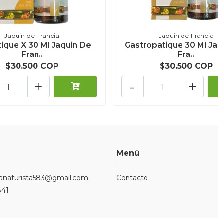
Jaquin de Francia
Jaquin de Francia
ique X 30 Ml Jaquin De
Gastropatique 30 Ml Ja
Fran..
Fra..
$30.500 COP
$30.500 COP
+
-
+
Menú
ndanaturista583@gmail.com
Contacto
841