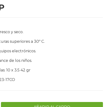
P
resco y seco.
ras superiores a 30º C.
uipos electrónicos.
nce de los niños.
as: 10 x 3.5 42 gr
123-17CO