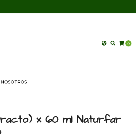
0
NOSOTROS
tracto) x 60 ml Naturfar
P