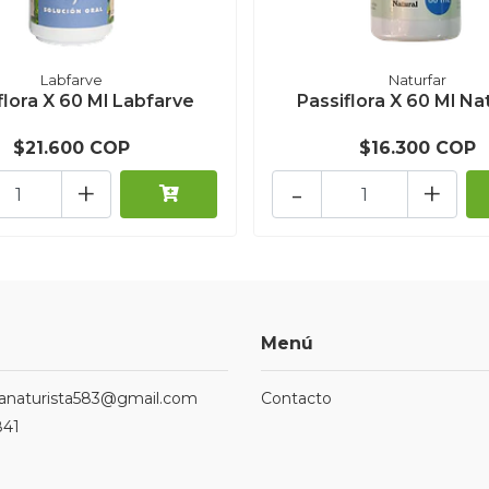
Labfarve
Naturfar
flora X 60 Ml Labfarve
Passiflora X 60 Ml Na
$21.600 COP
$16.300 COP
+
-
+
Menú
ndanaturista583@gmail.com
Contacto
841