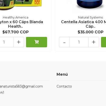
Healthy America
Natural Systems
yton x 60 Cáps Blanda
Centella Asiatica 400 
Health..
Cáp..
$67.700 COP
$35.000 COP
+
-
+
Menú
ndanaturista583@gmail.com
Contacto
841