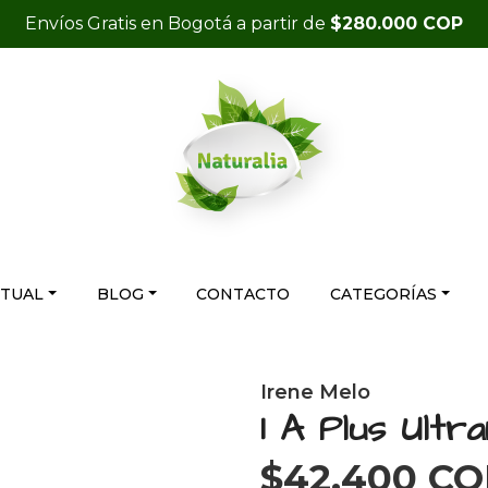
Envíos Gratis en Bogotá a partir de
$280.000 COP
RTUAL
BLOG
CONTACTO
CATEGORÍAS
Irene Melo
1 A Plus Ultr
$42.400 C