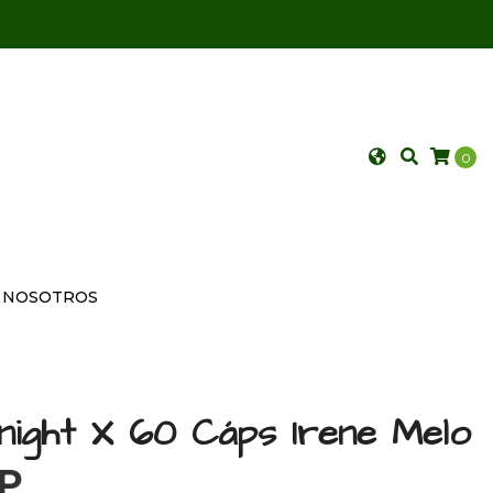
0
NOSOTROS
anight X 60 Cáps Irene Melo
OP