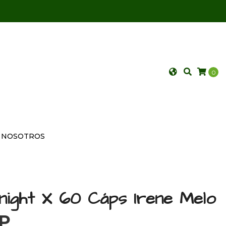
0
NOSOTROS
anight X 60 Cáps Irene Melo
OP