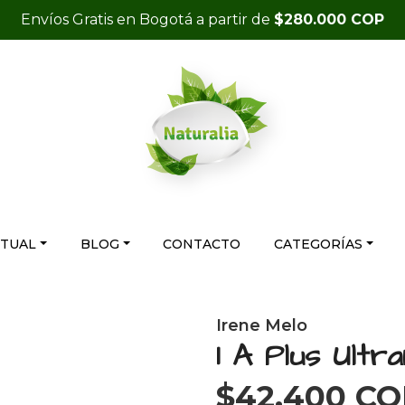
Envíos Gratis en Bogotá a partir de
$280.000 COP
RTUAL
BLOG
CONTACTO
CATEGORÍAS
Irene Melo
1 A Plus Ultr
$42.400 C