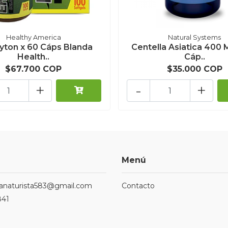
Healthy America
Natural Systems
yton x 60 Cáps Blanda
Centella Asiatica 400 
Health..
Cáp..
$67.700 COP
$35.000 COP
+
-
+
Menú
ndanaturista583@gmail.com
Contacto
841