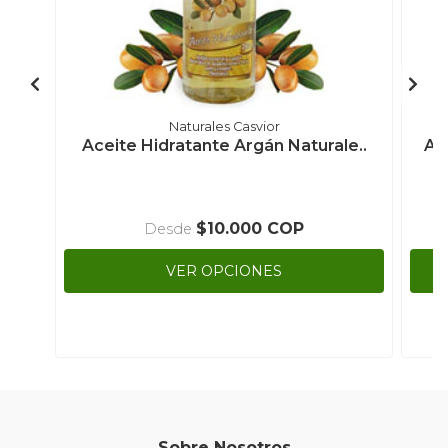
Naturales Casvior
Aceite Hidratante Argán Naturale..
Ac
$10.000 COP
Desde
VER OPCIONES
Sobre Nosotros