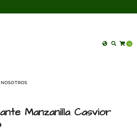
0
NOSOTROS
ante Manzanilla Casvior
P