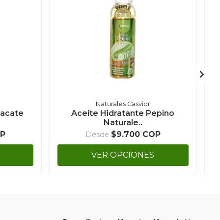
Naturales Casvior
uacate
Aceite Hidratante Pepino
Naturale..
OP
$9.700 COP
Desde
VER OPCIONES