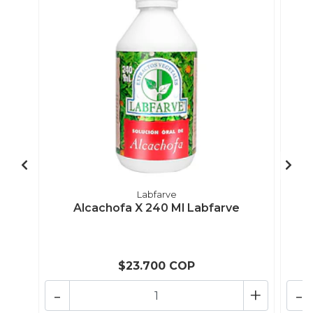
Labfarve
Alcachofa X 240 Ml Labfarve
$23.700 COP
-
+
-