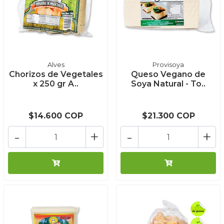
Alves
Provisoya
Chorizos de Vegetales
Queso Vegano de
x 250 gr A..
Soya Natural - To..
$14.600 COP
$21.300 COP
-
+
-
+